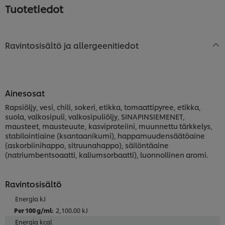
Tuotetiedot
Ravintosisältö ja allergeenitiedot
Ainesosat
Rapsiöljy, vesi, chili, sokeri, etikka, tomaattipyree, etikka,
suola, valkosipuli, valkosipuliöljy, SINAPINSIEMENET,
mausteet, mausteuute, kasviproteiini, muunnettu tärkkelys,
stabilointiaine (ksantaanikumi), happamuudensäätöaine
(askorbiinihappo, sitruunahappo), säilöntäaine
(natriumbentsoaatti, kaliumsorbaatti), luonnollinen aromi.
Ravintosisältö
Energia kJ
2,100.00 kJ
Energia kcal