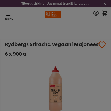
Tilaa uutiskirje -
Uusimmat trendit ja reseptit!
Menu
Rydbergs Sriracha Vegaani Majoneesi
6 x 900 g