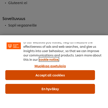
Gluteeni: ei
Soveltuvuus
Sopii vegaaneille
Welcome! We use cookies - Cookies tell us which parts
of our websites you visited, help us measure the
Tuotekuvaus
effectiveness of ads and web searches, and give us
insights into user behaviour, so that we can improve
our communications and products. Learn more about
this in our
cookie notice.
Muokkaa asetuksia
Hyödyllisiä tietoja
Accept all cookies
En hyväksy