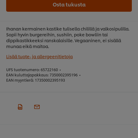
Osta tukusta
Ihanan kermainen kastike tulisella chilillä ja valkosipulilla.
Sopii hyvin burgereihin, sushiin, poke bowliin tai
dippikastikkeeksi ranskalaisille. Vegaaninen, ei sisällä
munaa eikä maitoa.
Lisää tuote- ja allergeenitietoja
UFS tuotenumero:
65722160
•
EAN kuluttajapakkaus:
7350002395196
•
EAN myyntierä:
17350002395193