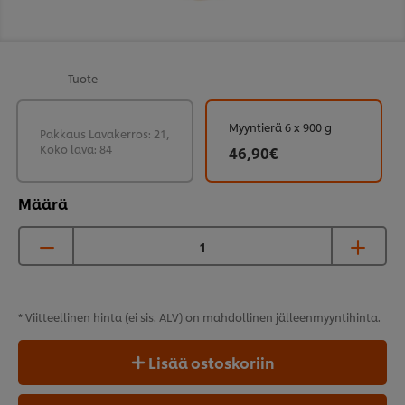
Tuote
Myyntierä 6 x 900 g
Pakkaus Lavakerros: 21,
Koko lava: 84
46,90€
Määrä
* Viitteellinen hinta (ei sis. ALV) on mahdollinen
jälleenmyyntihinta.
Lisää ostoskoriin