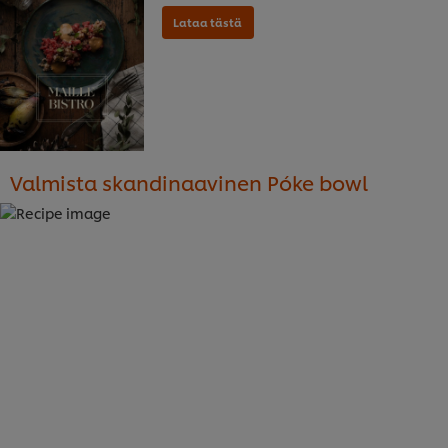
Valmista skandinaavinen Póke bowl
Lataa tästä