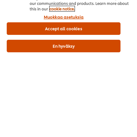
our communications and products. Learn more about
this in our
cookie notice.
Muokkaa asetuksia
Accept all cookies
Tarjoile todella ihana kokemus!
En hyväksy
Täältä löydät suosikkireseptimme, joiden kaikkien voiman ja
maun takana on Maille. Bon appétit!
Caesar-salaatti
Paahdettu
Shawarma
munakoisokeitto
Ei
Ei
Ei
arvioita
arvioita