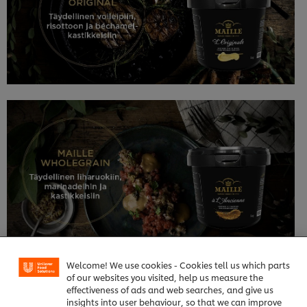
Maille Bistro Truffle Love
Welcome! We use cookies - Cookies tell us which parts
of our websites you visited, help us measure the
effectiveness of ads and web searches, and give us
insights into user behaviour, so that we can improve