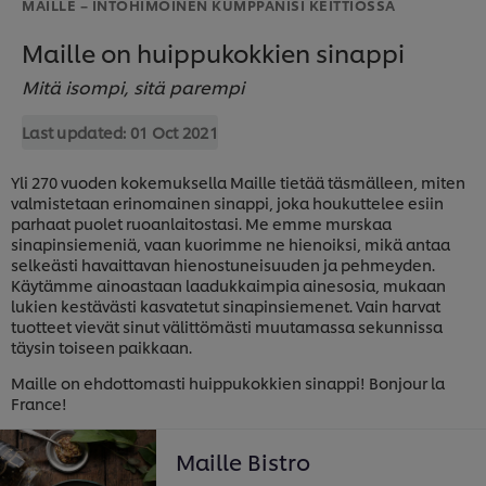
MAILLE – INTOHIMOINEN KUMPPANISI KEITTIÖSSÄ
Maille on huippukokkien sinappi
Mitä isompi, sitä parempi
Last updated:
01 Oct 2021
Yli 270 vuoden kokemuksella Maille tietää täsmälleen, miten
valmistetaan erinomainen sinappi, joka houkuttelee esiin
parhaat puolet ruoanlaitostasi. Me emme murskaa
sinapinsiemeniä, vaan kuorimme ne hienoiksi, mikä antaa
selkeästi havaittavan hienostuneisuuden ja pehmeyden.
Käytämme ainoastaan laadukkaimpia ainesosia, mukaan
lukien kestävästi kasvatetut sinapinsiemenet. Vain harvat
tuotteet vievät sinut välittömästi muutamassa sekunnissa
täysin toiseen paikkaan.
Maille on ehdottomasti huippukokkien sinappi! Bonjour la
France!
Maille Bistro