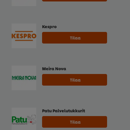
Kespro
Tilaa
Meira Nova
Tilaa
Patu Palvelutukkurit
Tilaa