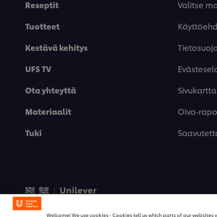
Reseptit
Valitse m
Tuotteet
Käyttöeh
Kestävä kehitys
Tietosuoj
UFS TV
Evästesel
Ota yhteyttä
Sivukartta
Materiaalit
Oiva-rapor
Tuki
Saavutett
© 2026 Unilever Food Solut
Welcome! We use cookies - Cookies tell us which parts of our websites y