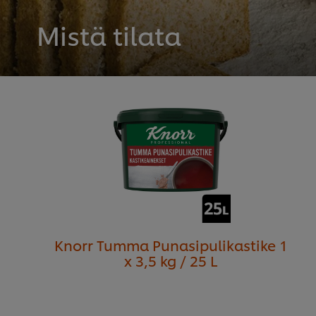
Mistä tilata
Knorr Tumma Punasipulikastike 1
x 3,5 kg / 25 L