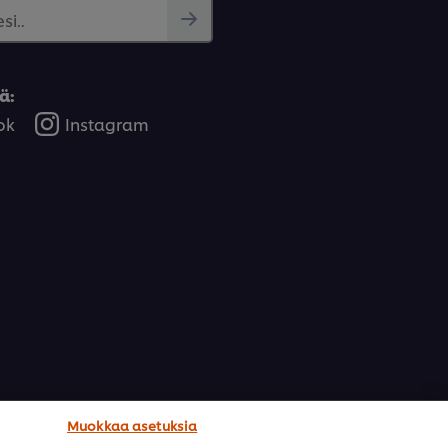
si..
ä:
ok
Instagram
Muokkaa asetuksia