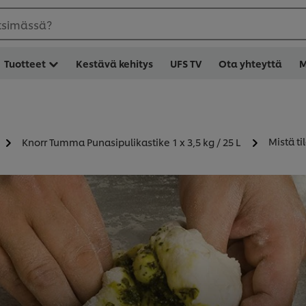
etsimässä?
Tuotteet
Kestävä kehitys
UFS TV
Ota yhteyttä
M
Mistä ti
Knorr Tumma Punasipulikastike 1 x 3,5 kg / 25 L