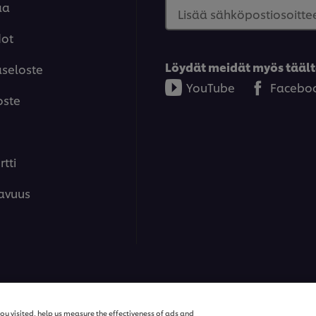
aa
Lisää sähköpostiosoittee
dot
Löydät meidät myös täält
aseloste
YouTube
Facebo
oste
tti
avuus
ions | Kaikki oikeudet pidätetään
ou visited, help us measure the effectiveness of ads and