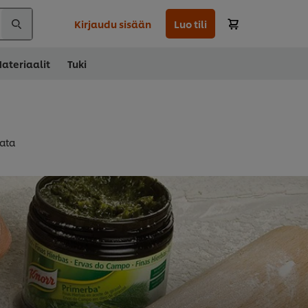
Kirjaudu sisään
Luo tili
ateriaalit
Tuki
lata