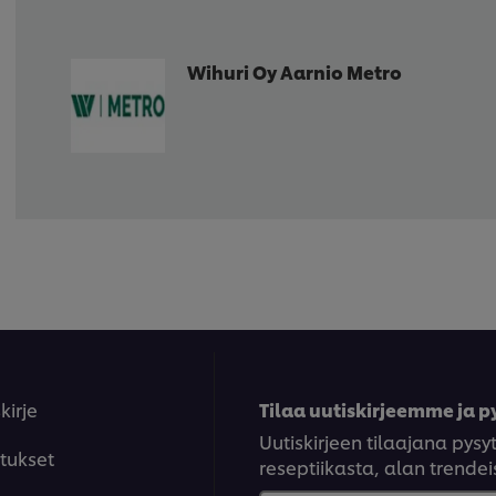
Wihuri Oy Aarnio Metro
kirje
Tilaa uutiskirjeemme ja py
Uutiskirjeen tilaajana py
tukset
reseptiikasta, alan trendeis