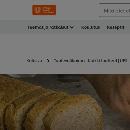
Mitä olet 
Teemat ja ratkaisut
Koulutus
Reseptit
Kotisivu
Tuotevalikoima - Kaikki tuotteet | UFS