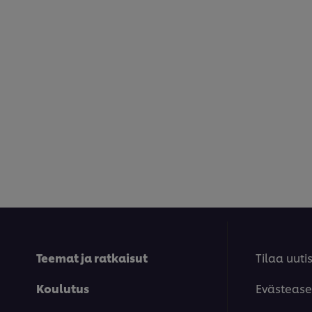
Teemat ja ratkaisut
Tilaa uutis
Koulutus
Evästease