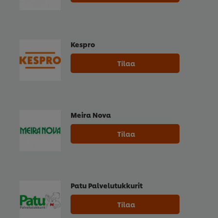
Kespro
Tilaa
Meira Nova
Tilaa
Patu Palvelutukkurit
Tilaa