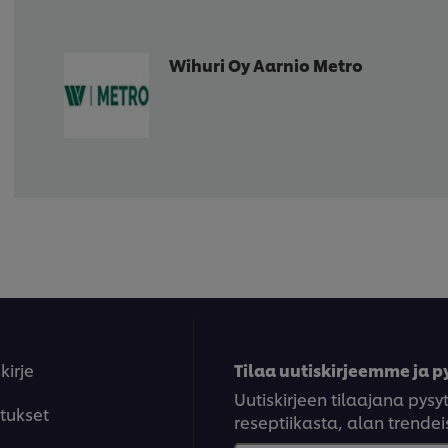
Wihuri Oy Aarnio Metro
kirje
Tilaa uutiskirjeemme ja py
Uutiskirjeen tilaajana py
tukset
reseptiikasta, alan trendeis