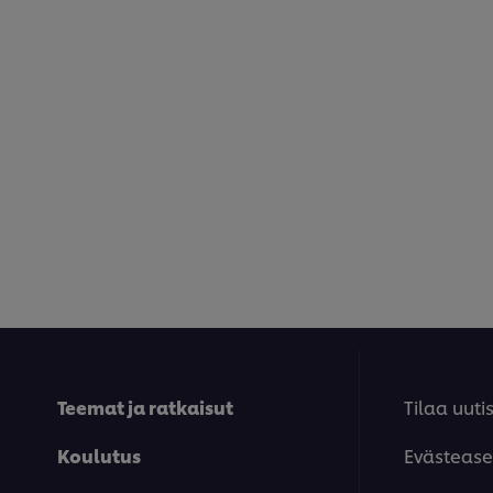
Teemat ja ratkaisut
Tilaa uutis
Koulutus
Evästease