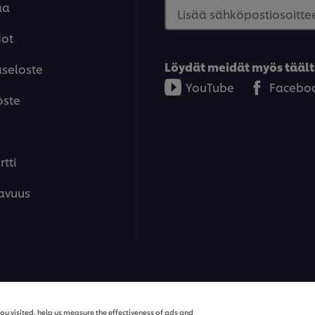
aa
Lisää sähköpostiosoittee
dot
Löydät meidät myös täält
aseloste
YouTube
Facebo
oste
tti
avuus
ions | Kaikki oikeudet pidätetään
ou visited, help us measure the effectiveness of ads and