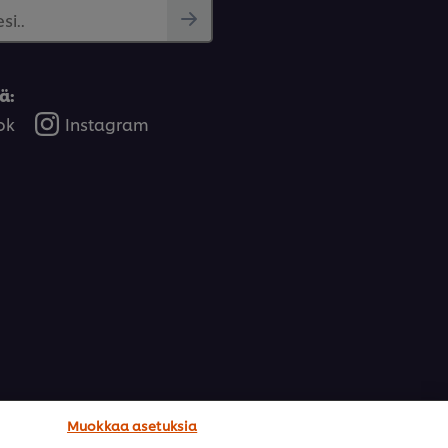
si..
ä:
ok
Instagram
Muokkaa asetuksia