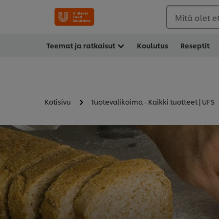
Mitä olet 
Teemat ja ratkaisut
Koulutus
Reseptit
Kotisivu
Tuotevalikoima - Kaikki tuotteet | UFS