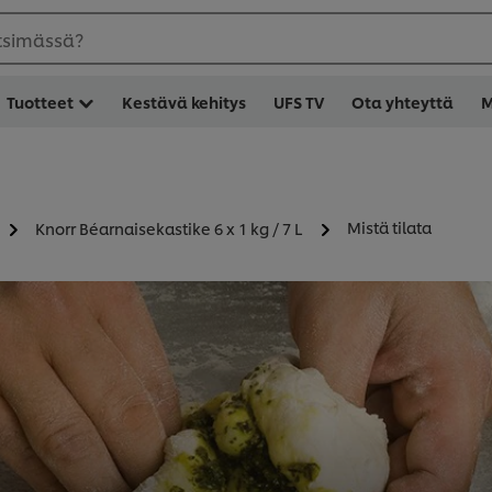
etsimässä?
Tuotteet
Kestävä kehitys
UFS TV
Ota yhteyttä
M
Mistä tilata
Knorr Béarnaisekastike 6 x 1 kg / 7 L