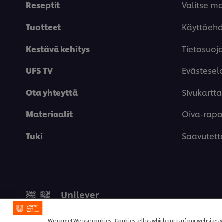
Reseptit
Valitse m
Tuotteet
Käyttöeh
Kestävä kehitys
Tietosuoj
UFS TV
Evästesel
Ota yhteyttä
Sivukartta
Materiaalit
Oiva-rapor
Tuki
Saavutett
© 2026 Unilever Food Solut
Welcome! We use cookies - Cookies tell us which parts of our websites y