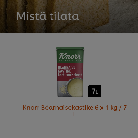
Mistä tilata
Knorr Béarnaisekastike 6 x 1 kg / 7
L