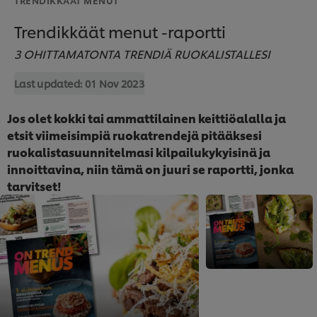
Trendikkäät menut -raportti
3 OHITTAMATONTA TRENDIÄ RUOKALISTALLESI
Last updated:
01 Nov 2023
Jos olet kokki tai ammattilainen keittiöalalla ja
etsit viimeisimpiä ruokatrendejä pitääksesi
ruokalistasuunnitelmasi kilpailukykyisinä ja
innoittavina, niin tämä on juuri se raportti, jonka
tarvitset!