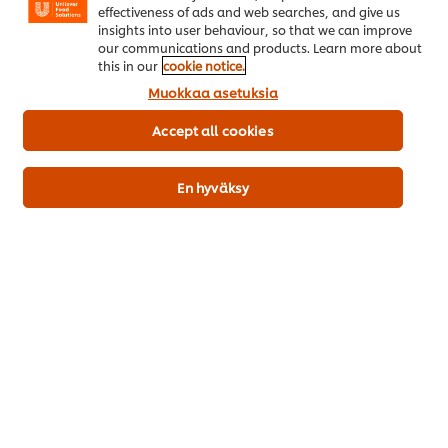
effectiveness of ads and web searches, and give us
Kyllä, olen yli 18-vuotias. *
insights into user behaviour, so that we can improve
Kyllä, haluan vastaanottaa kiinnostavia uutisia ja
our communications and products. Learn more about
this in our
cookie notice.
tarjouksia Unilever Food Solutionsilta.
Muokkaa asetuksia
Accept all cookies
Ole hyvä ja tutustu
Tietosuojaseloste
ja
Evästeseloste
, jotta tiedät miten käytämme
tietojasi. Olen lukenut ja hyväksynyt
käyttöehdot.
En hyväksy
*
Ilmainen lataus