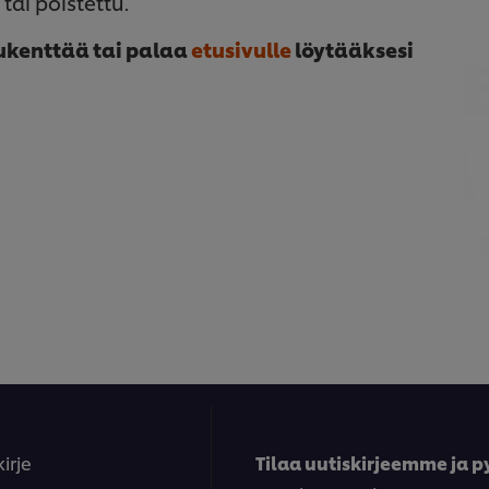
tai poistettu.
ukenttää tai palaa
etusivulle
löytääksesi
kirje
Tilaa uutiskirjeemme ja py