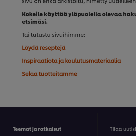
sivu on ehkä arkistoitu, nimetty uudelleen 
Kokeile käyttää yläpuolella olevaa hak
etsimäsi.
Tai tutustu sivuihimme:
Löydä reseptejä
Inspiraatiota ja koulutusmateriaalia
Selaa tuotteitamme
Teemat ja ratkaisut
Tilaa uutis