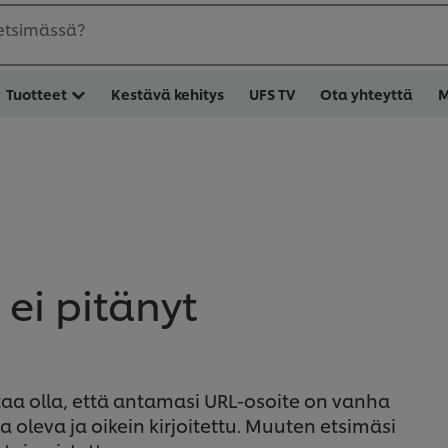
 etsimässä?
Tuotteet
Kestävä kehitys
UFS TV
Ota yhteyttä
M
ei pitänyt
aa olla, että antamasi URL-osoite on vanha
sa oleva ja oikein kirjoitettu. Muuten etsimäsi