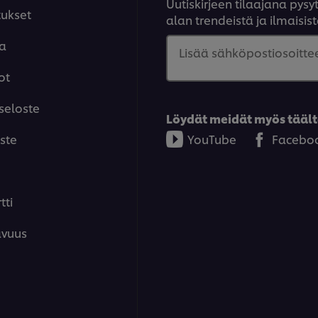
Uutiskirjeen tilaajana pys
tukset
alan trendeistä ja ilmaisist
aa
Lisää sähköpostiosoittee
ot
seloste
Löydät meidät myös täält
ste
YouTube
Facebo
tti
avuus