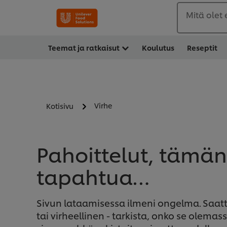
Mitä olet
Teemat ja ratkaisut
Koulutus
Reseptit
Virhe
Kotisivu
Pahoittelut, tämän 
tapahtua…
Sivun lataamisessa ilmeni ongelma.
Saatt
tai virheellinen - tarkista, onko se olemas