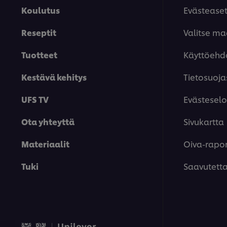
Koulutus
Evästease
Reseptit
Valitse m
Tuotteet
Käyttöehd
Kestävä kehitys
Tietosuoja
UFS TV
Evästeselo
Ota yhteyttä
Sivukartta
Materiaalit
Oiva-rapor
Tuki
Saavutett