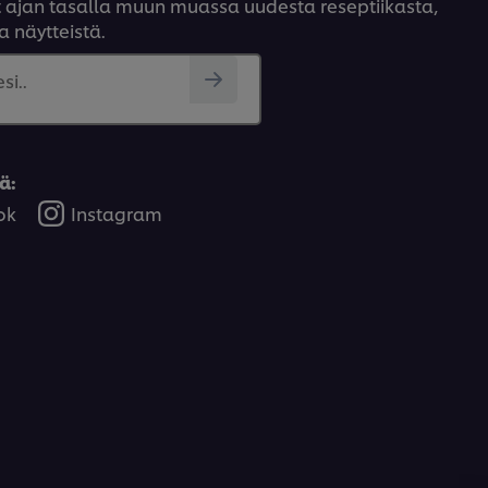
yt ajan tasalla muun muassa uudesta reseptiikasta,
a näytteistä.
si..
ä:
ok
Instagram